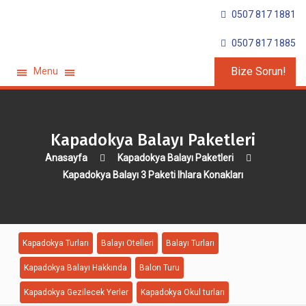
0507 817 1881
0507 817 1885
Bize Sorun!
Menu
Kapadokya Balayı Paketleri
Anasayfa
Kapadokya Balayı Paketleri
Kapadokya Balayı 3 Paketi Ihlara Konakları
Kapadokya Turları
Balayı Otelleri
Balayı Turları
Kapadokya Balayı Hakkında
Balon Turu
Kapadokya Gezilecek Yerler
Kapadokya Okul turları