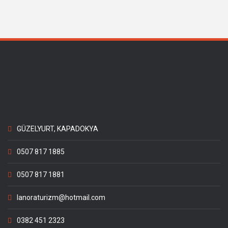
GÜZELYURT, KAPADOKYA
0507 817 1885
0507 817 1881
lanoraturizm@hotmail.com
0382 451 2323