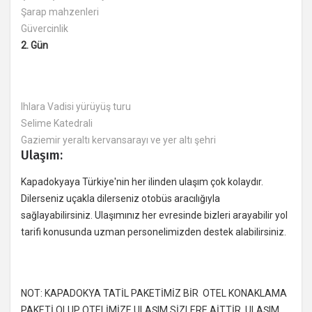
Şarap mahzenleri
Güvercinlik
2. Gün
Ihlara Vadisi yürüyüş turu
Selime Katedrali
Gaziemir yeraltı kervansarayı ve yer altı şehri
Ulaşım:
Kapadokyaya Türkiye'nin her ilinden ulaşım çok kolaydır.
Dilerseniz uçakla dilerseniz otobüs aracılığıyla
sağlayabilirsiniz. Ulaşımınız her evresinde bizleri arayabilir yol
tarifi konusunda uzman personelimizden destek alabilirsiniz.
NOT: KAPADOKYA TATİL PAKETİMİZ BİR OTEL KONAKLAMA
PAKETİ OLUP OTELİMİZE ULAŞIM SİZLERE AİTTİR. ULAŞIM