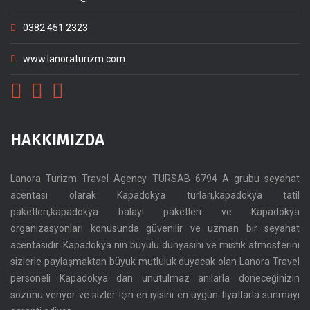
0382 451 2323
www.lanoraturizm.com
HAKKIMIZDA
Lanora Turizm Travel Agency TURSAB 6794 A grubu seyahat
acentası olarak Kapadokya turları,kapadokya tatil
paketleri,kapadokya balayı paketleri ve Kapadokya
organizasyonları konusunda güvenilir ve uzman bir seyahat
acentasıdır. Kapadokya nın büyülü dünyasını ve mistik atmosferini
sizlerle paylaşmaktan büyük mutluluk duyacak olan Lanora Travel
personeli Kapadokya dan unutulmaz anılarla döneceğinizin
sözünü veriyor ve sizler için en iyisini en uygun fiyatlarla sunmayı