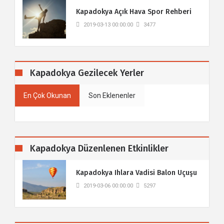
​Kapadokya Açık Hava Spor Rehberi
2019-03-13 00:00:00
3477
Kapadokya Gezilecek Yerler
En Çok Okunan
Son Eklenenler
Kapadokya Düzenlenen Etkinlikler
Kapadokya Ihlara Vadisi Balon Uçuşu
2019-03-06 00:00:00
5297