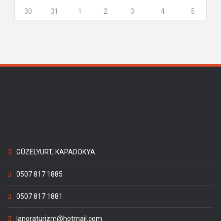
30
31
1
2
3
4
5
GÜZELYURT, KAPADOKYA
0507 817 1885
0507 817 1881
lanoraturizm@hotmail.com