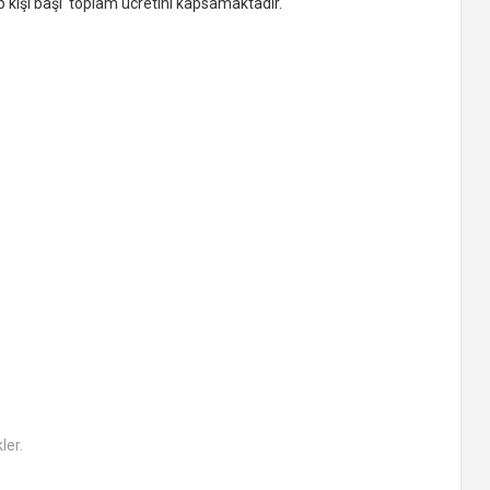
 kişi başı toplam ücretini kapsamaktadır.
ler.