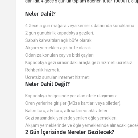
dahildir. 4 gece 5 günlük toplam ödenen tutar 10000TL olup
Neler Dahil?
4 Gece 5 gün mağara veya kemer odalarında konaklama.
2 gün günübirlik kapadokya gezileri.
Sabah kahvaltıları açık büfe olarak.
Akşam yemekleri açık büfe olarak.
Odanıza konulan çay ve bitki çayları.
Kapadokya gezi sırasındaki araçla gezi hizmeti ücretsiz.
Rehberlik hizmeti.
Ücretsiz sunulan internet hizmeti.
Neler Dahil Değil?
Kapadokya bölgesinde yer alan otele ulaşımınız.
Ören yerlerine girişler (Müze kartları veya biletler).
Balon turu, atv turu, atlı safari vs aktiviteler.
Gezi sırasındaki yerlerde yenilen öğle yemekleri.
Akşam yemeklerinde ve öğle yemeklerinde alınacak içecek
2 Gün İçerisinde Nereler Gezilecek?