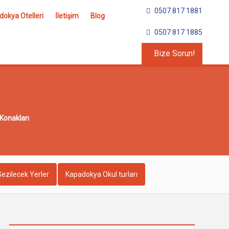
0507 817 1881
okya Otelleri
İletişim
Blog
0507 817 1885
Bize Sorun!
 Konakları
ezilecek Yerler
Kapadokya Okul turları