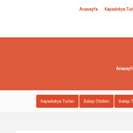
Anasayfa
Kapadokya Turl
Anasayf
Kapadokya Turları
Balayı Otelleri
Balayı T