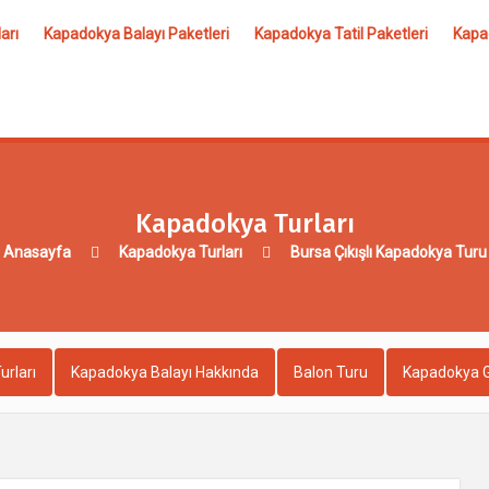
arı
Kapadokya Balayı Paketleri
Kapadokya Tatil Paketleri
Kapad
Kapadokya Turları
Anasayfa
Kapadokya Turları
Bursa Çıkışlı Kapadokya Turu
urları
Kapadokya Balayı Hakkında
Balon Turu
Kapadokya G