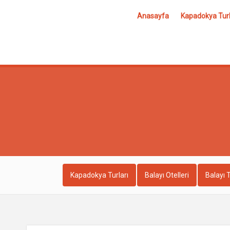
Anasayfa
Kapadokya Turl
Kapadokya Turları
Balayı Otelleri
Balayı T