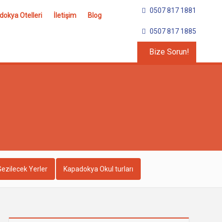
0507 817 1881
okya Otelleri
İletişim
Blog
0507 817 1885
Bize Sorun!
ezilecek Yerler
Kapadokya Okul turları