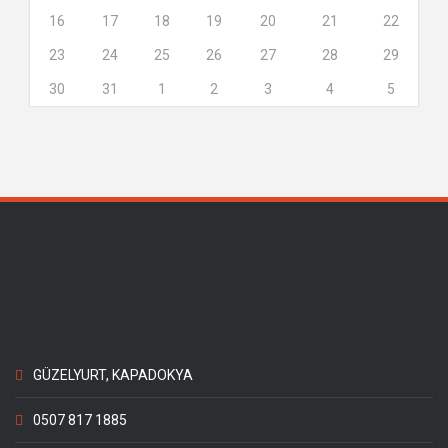
16
17
18
19
20
21
22
23
24
25
26
27
28
29
30
31
1
2
3
4
5
GÜZELYURT, KAPADOKYA
0507 817 1885