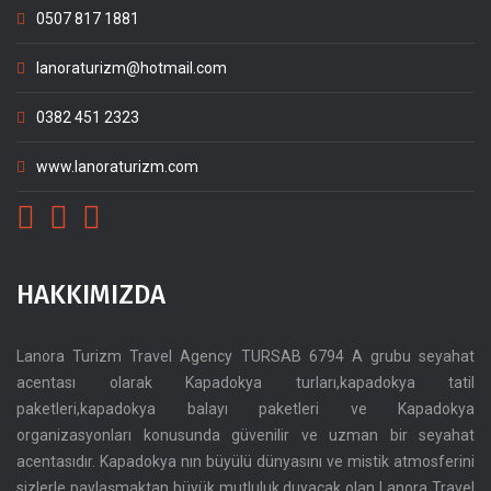
0507 817 1881
lanoraturizm@hotmail.com
0382 451 2323
www.lanoraturizm.com
HAKKIMIZDA
Lanora Turizm Travel Agency TURSAB 6794 A grubu seyahat
acentası olarak Kapadokya turları,kapadokya tatil
paketleri,kapadokya balayı paketleri ve Kapadokya
organizasyonları konusunda güvenilir ve uzman bir seyahat
acentasıdır. Kapadokya nın büyülü dünyasını ve mistik atmosferini
sizlerle paylaşmaktan büyük mutluluk duyacak olan Lanora Travel