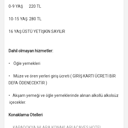
0-9 YAŞ 220 TL
10-15 YAŞ 280 TL
16 YAŞ ÜSTÜ YETİŞKİN SAYILIR
Dahil olmayan hizmetler:
• Öğle yemekleri
• Müze ve ören yerleri giriş ücreti ( GİRİŞ KARTI ÜCRETİ BİR
DEFA ÖDENECEKTİR )
• Akşam yemeği ve öğle yemeklerinde alınan alkollü alkolsüz
içecekler.
Konaklama Otelleri
KAPADOKYA IHLARA KONAKLARI &CAVES HOTEL