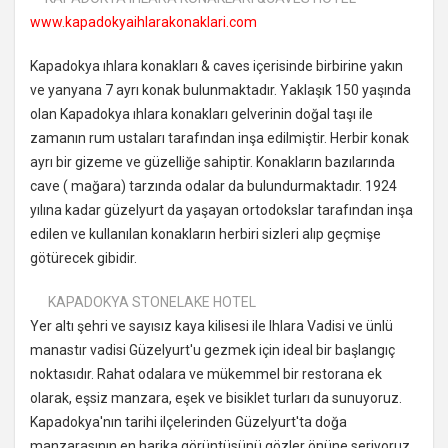
www.kapadokyaihlarakonaklari.com
Kapadokya ıhlara konakları & caves içerisinde birbirine yakın
ve yanyana 7 ayrı konak bulunmaktadır. Yaklaşık 150 yaşında
olan Kapadokya ıhlara konakları gelverinin doğal taşı ile
zamanın rum ustaları tarafından inşa edilmiştir. Herbir konak
ayrı bir gizeme ve güzelliğe sahiptir. Konakların bazılarında
cave ( mağara) tarzında odalar da bulundurmaktadır. 1924
yılına kadar güzelyurt da yaşayan ortodokslar tarafından inşa
edilen ve kullanılan konakların herbiri sizleri alıp geçmişe
götürecek gibidir.
KAPADOKYA STONELAKE HOTEL
Yer altı şehri ve sayısız kaya kilisesi ile Ihlara Vadisi ve ünlü
manastır vadisi Güzelyurt'u gezmek için ideal bir başlangıç
noktasıdır. Rahat odalara ve mükemmel bir restorana ek
olarak, eşsiz manzara, eşek ve bisiklet turları da sunuyoruz.
Kapadokya'nın tarihi ilçelerinden Güzelyurt'ta doğa
manzarasının en harika görüntüsünü gözler önüne seriyoruz.