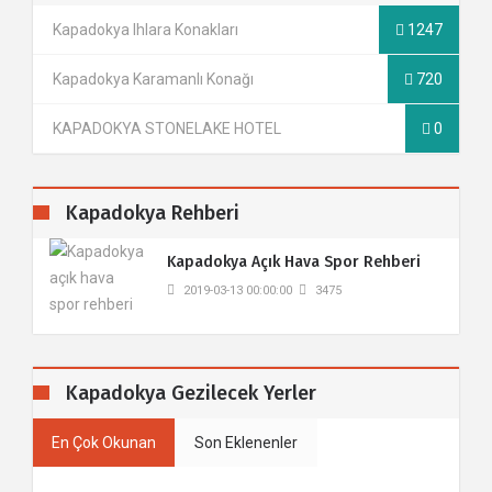
Kapadokya Ihlara Konakları
1247
Kapadokya Karamanlı Konağı
720
KAPADOKYA STONELAKE HOTEL
0
Kapadokya Rehberi
​Kapadokya Açık Hava Spor Rehberi
2019-03-13 00:00:00
3475
Kapadokya Gezilecek Yerler
En Çok Okunan
Son Eklenenler