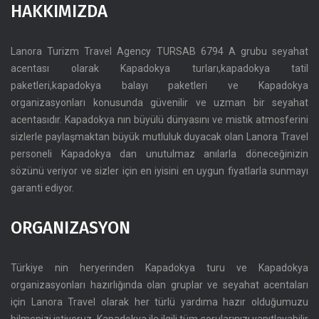
HAKKIMIZDA
Lanora Turizm Travel Agency TURSAB 6794 A grubu seyahat
acentası olarak Kapadokya turları,kapadokya tatil
paketleri,kapadokya balayı paketleri ve Kapadokya
organizasyonları konusunda güvenilir ve uzman bir seyahat
acentasıdır. Kapadokya nın büyülü dünyasını ve mistik atmosferini
sizlerle paylaşmaktan büyük mutluluk duyacak olan Lanora Travel
personeli Kapadokya dan unutulmaz anılarla döneceğinizin
sözünü veriyor ve sizler için en iyisini en uygun fiyatlarla sunmayı
garanti ediyor.
ORGANIZASYON
Türkiye nin heryerinden Kapadokya turu ve Kapadokya
organizasyonları hazırlığında olan gruplar ve seyahat acentaları
için Lanora Travel olarak her türlü yardıma hazır olduğumuzu
bilmenizi istiyoruz. Kapadokya ile ilgili tüm sorularınızı yanıtlayabilir