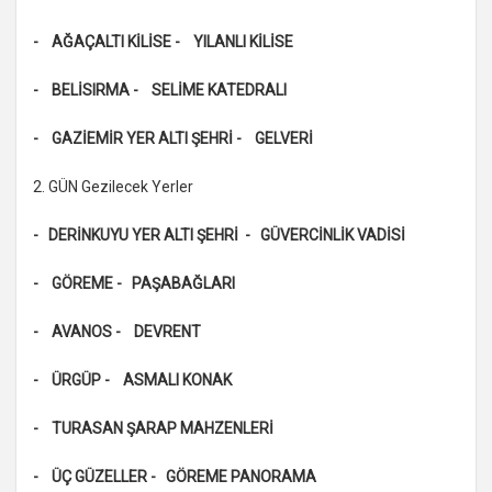
- AĞAÇALTI KİLİSE - YILANLI KİLİSE
- BELİSIRMA - SELİME KATEDRALI
- GAZİEMİR YER ALTI ŞEHRİ - GELVERİ
2. GÜN Gezilecek Yerler
- DERİNKUYU YER ALTI ŞEHRİ - GÜVERCİNLİK VADİSİ
- GÖREME - PAŞABAĞLARI
- AVANOS - DEVRENT
- ÜRGÜP - ASMALI KONAK
- TURASAN ŞARAP MAHZENLERİ
- ÜÇ GÜZELLER - GÖREME PANORAMA