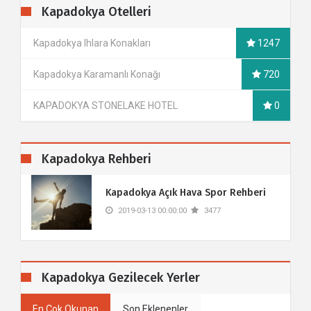
Kapadokya Otelleri
Kapadokya Ihlara Konakları
1247
Kapadokya Karamanlı Konağı
720
KAPADOKYA STONELAKE HOTEL
0
Kapadokya Rehberi
​Kapadokya Açık Hava Spor Rehberi
2019-03-13 00:00:00
3477
Kapadokya Gezilecek Yerler
En Çok Okunan
Son Eklenenler