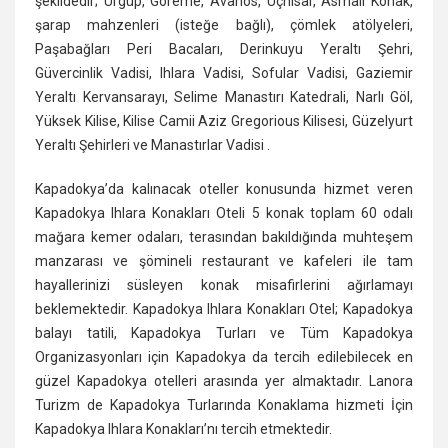
şekildedir; Ürgüp, Göreme, Avanos, Uçhisar, Asmalı Konak,
şarap mahzenleri (isteğe bağlı), çömlek atölyeleri,
Paşabağları Peri Bacaları, Derinkuyu Yeraltı Şehri,
Güvercinlik Vadisi, Ihlara Vadisi, Sofular Vadisi, Gaziemir
Yeraltı Kervansarayı, Selime Manastırı Katedrali, Narlı Göl,
Yüksek Kilise, Kilise Camii Aziz Gregorious Kilisesi, Güzelyurt
Yeraltı Şehirleri ve Manastırlar Vadisi .
Kapadokya’da kalınacak oteller konusunda hizmet veren
Kapadokya Ihlara Konakları Oteli 5 konak toplam 60 odalı
mağara kemer odaları, terasından bakıldığında muhteşem
manzarası ve şömineli restaurant ve kafeleri ile tam
hayallerinizi süsleyen konak misafirlerini ağırlamayı
beklemektedir. Kapadokya Ihlara Konakları Otel; Kapadokya
balayı tatili, Kapadokya Turları ve Tüm Kapadokya
Organizasyonları için Kapadokya da tercih edilebilecek en
güzel Kapadokya otelleri arasında yer almaktadır. Lanora
Turizm de Kapadokya Turlarında Konaklama hizmeti İçin
Kapadokya Ihlara Konakları’nı tercih etmektedir.