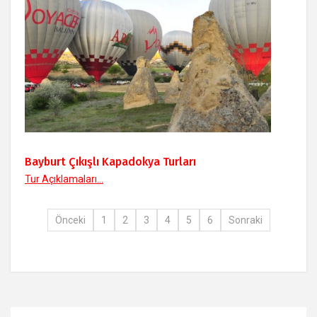
Bayburt Çıkışlı Kapadokya Turları
Tur Açıklamaları...
Önceki
1
2
3
4
5
6
Sonraki