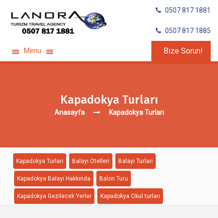
0507 817 1881
0507 817 1885
Bize Sorun!
Menu
Kapadokya Turları
Anasayfa
Kapadokya Turları
Kapadokya Turları
Balayı Otelleri
Balayı Turları
Kapadokya Balayı Hakkında
Balon Turu
Kapadokya Gezilecek Yerler
Kapadokya Okul turları