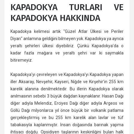
KAPADOKYA TURLARI VE
KAPADOKYA HAKKINDA
Kapadokya kelimesi artık "Güzel Atlar Ülkesi ve Periler
Diyarı" anlamına geldiğini bilmeyen yok. Kapadokya ya ayrıca
yeraltı şehirleri ülkesi diyebiliriz. Çünkü Kapadokya’da o
kadar fazla mağara ve yeraltı şehri var ki saymakla
bitiremeyiz.
Kapadokya'yı çevreleyen ve Kapadokya'yı Kapadokya yapan
iller Aksaray, Nevşehir, Kayseri, Niğde ve Kırşehir'in 255 km
karelik alanına denilmektedir. Bu illerin Kapadokya olarak
anılmasının sebebi 3 büyük dağdan kaynaklanır. Hasan Dağı
diğer adıyla Melendiz, Erciyes Dağı diğer adıyla Argeos ve
Göllü Dağı milyonlarca yıl önce büyük bir volkanik patlama
gerçekleştirmiş ve bu 255 km karelik alan lavlar ve tüf
tabakasıyla kaplanmıştır. İnsan doğasında barınak yapma
ihtiyacı doğdu. Opsidiyen taşlarının keskinliğini bulan halk